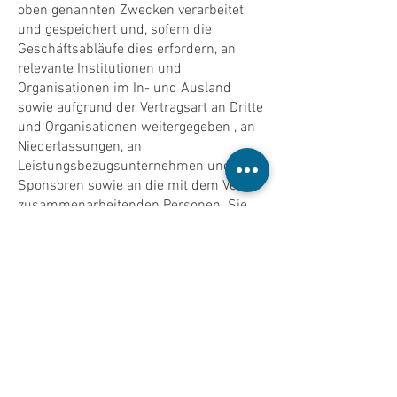
oben genannten Zwecken verarbeitet
und gespeichert und, sofern die
Geschäftsabläufe dies erfordern, an
relevante Institutionen und
Organisationen im In- und Ausland
sowie aufgrund der Vertragsart an Dritte
und Organisationen weitergegeben , an
Niederlassungen, an
Leistungsbezugsunternehmen und
Sponsoren sowie an die mit dem Verein
zusammenarbeitenden Personen. Sie
enthält meine ausdrückliche
Zustimmung zur Weitergabe an
Institutionen, Organisationen und
Wirtschaftsunternehmen.
4-) Hiermit erkläre ich, dass ich diese
Einwilligung, zu der auch meine
ausdrückliche Zustimmung zu den oben
genannten Rechtsvorschriften gehört,