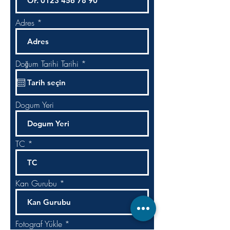
Adres
r
Doğum Tarihi Tarihi
*
e
q
u
i
r
Dogum Yeri
e
d
TC
Kan Gurubu
Fotograf Yükle